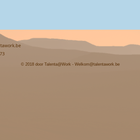
tawork.be
 73
© 2018 door Talenta@Work -
Welkom@talentawork.be